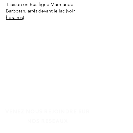
Liaison en Bus ligne Marmande-
Barbotan, arrêt devant le lac
(voir
horaires)
Venez nous
rejoindre
sur
nos reseaux